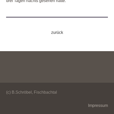
drei Tagen nachts gesehen hatte.
zurück
(c) B.Schröbel, Fischbachtal
Impressum